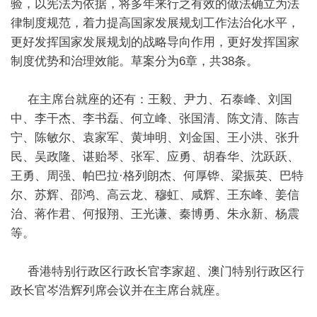
验，以宪法为依据，将多年来行之有效的做法确立为法
律制度规范，着力提高国家发展规划工作法治化水平，
更好发挥国家发展规划的战略导向作用，更好发挥国家
制度优势和治理效能。草案分为6章，共38条。
在主席台就座的还有：王毅、尹力、石泰峰、刘国
中、李干杰、李书磊、何立峰、张国清、陈文清、陈吉
宁、陈敏尔、袁家军、黄坤明、刘金国、王小洪、张升
民、吴政隆、谌贻琴、张军、应勇、胡春华、沈跃跃、
王勇、周强、帕巴拉·格列朗杰、何厚铧、梁振英、巴特
尔、苏辉、邵鸿、高云龙、穆虹、咸辉、王东峰、姜信
治、蒋作君、何报翔、王光谦、秦博勇、朱永新、杨震
等。
香港特别行政区行政长官李家超、澳门特别行政区行
政长官岑浩辉列席会议并在主席台就座。