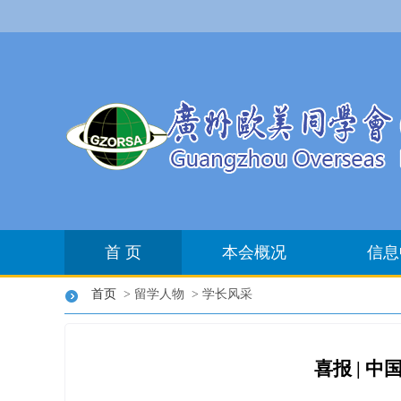
首 页
本会概况
信息
首页
> 留学人物 > 学长风采
喜报 |